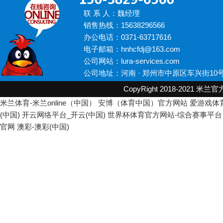
联 系 人：魏经理
销售热线：15638296566
办公电话：0371-63717616
电子邮箱：hnhcfdj@163.com
公司网站：lura-services.com
公司地址：河南 · 郑州市中原区车兴街10
CopyRight 2018-2021
米兰官
米兰体育-米兰online（中国）
安博（体育中国）官方网站
爱游戏体育
(中国)
开云网络平台_开云(中国)
世界杯体育官方网站-综合赛事平台
官网
澳彩-澳彩(中国)