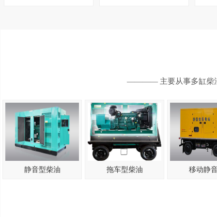
———— 主要从事多缸柴
静音型柴油
拖车型柴油
移动静